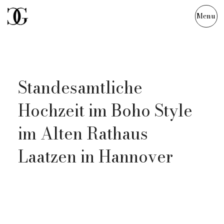
Menu
Svenja & Steffen
Standesamtliche
Hochzeit im Boho Style
im Alten Rathaus
Laatzen in Hannover
Persönliche Details, ein cooler Oldtimer und
viel Lässigkeit – das war die Sommerhochzeit
von Svenja und Steffen. Eine entspannte