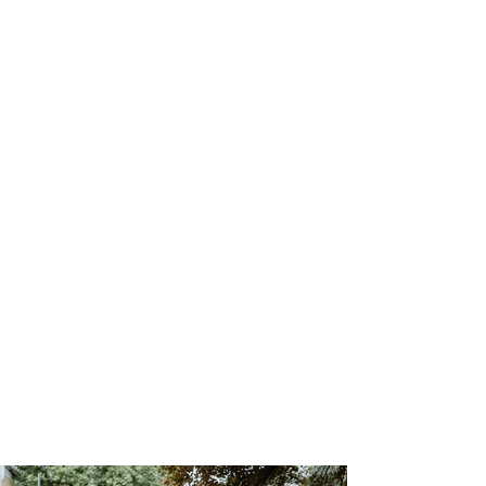
Das Highlight war das Boho-Setting direkt
bei ihnen zu Hause: Teppiche, Kissen,
Pampasgras verwandelten den Garten in eine
traumhafte Kulisse. Hier fand bei entspannter
Atmosphäre der Tortenanschnitt und ein
weiteres Shooting statt, das die lässige
Romantik des Paares einfing.
Diese Hochzeit zeigt: Euer Tag, euer Stil! Als
euer Hochzeitsfotograf Hannover fange ich
diese Einzigartigkeit, die ungestellten
Augenblicke und eure pure Freude in zeitlos
schönen Bildern ein. Eure Trauung, euer
Lachen, eure Emotionen – das sind die
Zutaten für bleibende Erinnerungen.