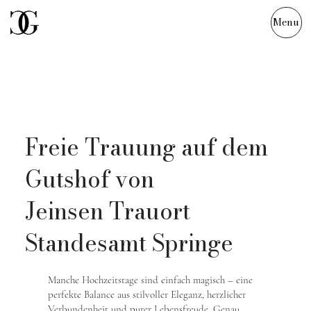
Menu
VERONIKA &
MICHAEL
Freie Trauung auf dem
Gutshof von
Jeinsen Trauort
Standesamt Springe
Manche Hochzeitstage sind einfach magisch – eine
perfekte Balance aus stilvoller Eleganz, herzlicher
Verbundenheit und purer Lebensfreude. Genau