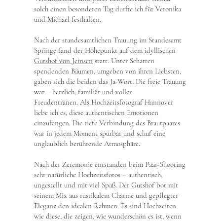
solch einen besonderen Tag durfte ich für Veronika
und Michael festhalten.
Nach der standesamtlichen Trauung im Standesamt
Springe fand der Höhepunkt auf dem idyllischen
Gutshof von Jeinsen
statt. Unter Schatten
spendenden Bäumen, umgeben von ihren Liebsten,
gaben sich die beiden das Ja-Wort. Die freie Trauung
war – herzlich, familiär und voller
Freudentränen. Als Hochzeitsfotograf Hannover
liebe ich es, diese authentischen Emotionen
einzufangen. Die tiefe Verbindung des Brautpaares
war in jedem Moment spürbar und schuf eine
unglaublich berührende Atmosphäre.
Nach der Zeremonie entstanden beim Paar-Shooting
sehr natürliche Hochzeitsfotos – authentisch,
ungestellt und mit viel Spaß. Der Gutshof bot mit
seinem Mix aus rustikalem Charme und gepflegter
Eleganz den idealen Rahmen. Es sind Hochzeiten
wie diese, die zeigen, wie wunderschön es ist, wenn