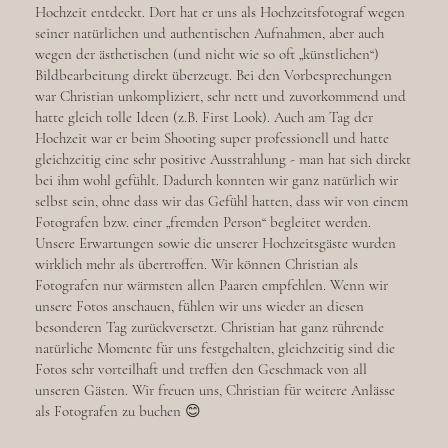
Hochzeit entdeckt. Dort hat er uns als Hochzeitsfotograf wegen
seiner natürlichen und authentischen Aufnahmen, aber auch
wegen der ästhetischen (und nicht wie so oft „künstlichen“)
Bildbearbeitung direkt überzeugt. Bei den Vorbesprechungen
war Christian unkompliziert, sehr nett und zuvorkommend und
hatte gleich tolle Ideen (z.B. First Look). Auch am Tag der
Hochzeit war er beim Shooting super professionell und hatte
gleichzeitig eine sehr positive Ausstrahlung - man hat sich direkt
bei ihm wohl gefühlt. Dadurch konnten wir ganz natürlich wir
selbst sein, ohne dass wir das Gefühl hatten, dass wir von einem
Fotografen bzw. einer „fremden Person“ begleitet werden.
Unsere Erwartungen sowie die unserer Hochzeitsgäste wurden
wirklich mehr als übertroffen. Wir können Christian als
Fotografen nur wärmsten allen Paaren empfehlen. Wenn wir
unsere Fotos anschauen, fühlen wir uns wieder an diesen
besonderen Tag zurückversetzt. Christian hat ganz rührende
natürliche Momente für uns festgehalten, gleichzeitig sind die
Fotos sehr vorteilhaft und treffen den Geschmack von all
unseren Gästen. Wir freuen uns, Christian für weitere Anlässe
als Fotografen zu buchen 😊