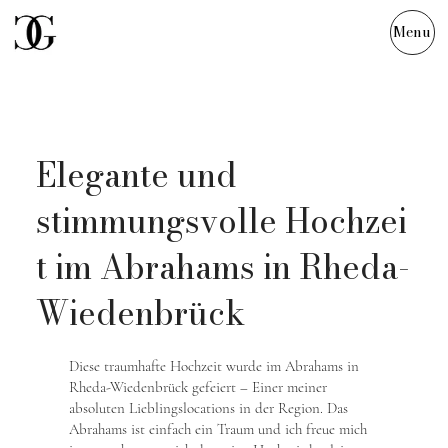
Menu
Marleen & David
Elegante und
stimmungsvolle Hochzei
t im Abrahams in Rheda-
Wiedenbrück
Diese traumhafte Hochzeit wurde im Abrahams in
Rheda-Wiedenbrück gefeiert – Einer meiner
absoluten Lieblingslocations in der Region. Das
Abrahams ist einfach ein Traum und ich freue mich